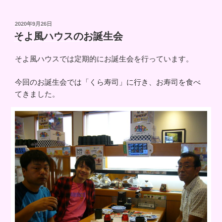
投
2020年9月26日
稿
そよ風ハウスのお誕生会
日:
そよ風ハウスでは定期的にお誕生会を行っています。
今回のお誕生会では「くら寿司」に行き、お寿司を食べ
てきました。