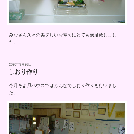
みなさん久々の美味しいお寿司にとても満足致しまし
た。
投
2020年9月26日
稿
しおり作り
日:
今月そよ風ハウスではみんなでしおり作りを行いまし
た。