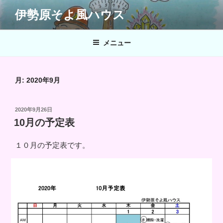
コ
伊勢原そよ風ハウス
ン
テ
ン
メニュー
ツ
へ
ス
月:
2020年9月
キ
ッ
投
2020年9月26日
プ
稿
10月の予定表
日:
１０月の予定表です。