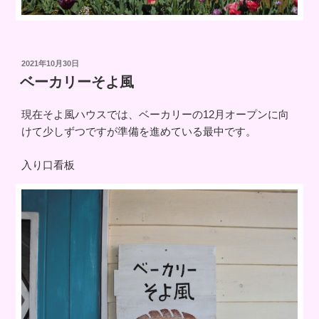
投
2021年10月30日
稿
ベーカリーそよ風
日:
現在そよ風ハウスでは、ベーカリーの12月オープンに向
けて少しずつですが準備を進めている最中です。
入り口看板