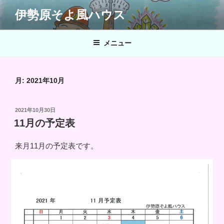
コ
伊勢原そよ風ハウス
ン
テ
ン
メニュー
ツ
へ
ス
月:
2021年10月
キ
ッ
投
2021年10月30日
プ
稿
11月の予定表
日:
来月11月の予定表です。