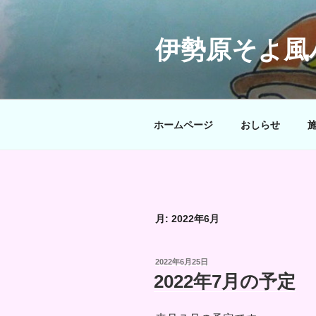
コ
ン
テ
伊勢原そよ風
ン
ツ
へ
ス
ホームページ
おしらせ
キ
ッ
プ
月:
2022年6月
投
2022年6月25日
稿
2022年7月の予定
日: