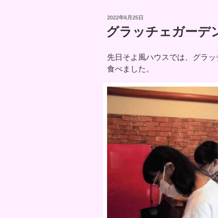
投
2022年6月25日
稿
グラッチェガーデ
日:
先日そよ風ハウスでは、グラッ
食べました。