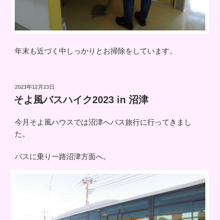
年末も近づく中しっかりとお掃除をしています。
投
2023年12月23日
稿
そよ風バスハイク2023 in 沼津
日:
今月そよ風ハウスでは沼津へバス旅行に行ってきまし
た。
バスに乗り一路沼津方面へ。