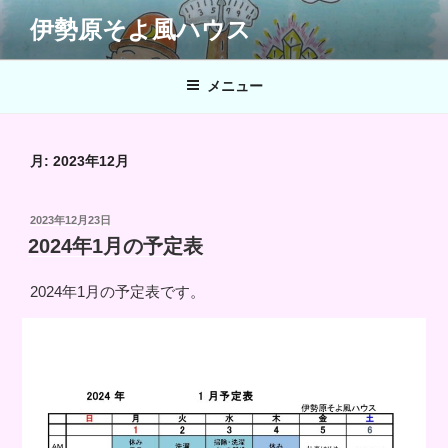
コ
伊勢原そよ風ハウス
ン
テ
ン
メニュー
ツ
へ
ス
月:
2023年12月
キ
ッ
投
2023年12月23日
プ
稿
2024年1月の予定表
日:
2024年1月の予定表です。