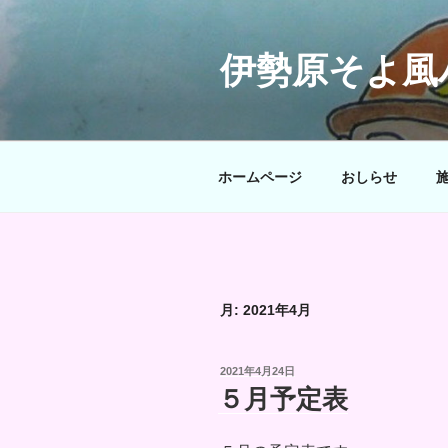
コ
ン
テ
伊勢原そよ風
ン
ツ
へ
ス
ホームページ
おしらせ
キ
ッ
プ
月:
2021年4月
投
2021年4月24日
稿
５月予定表
日: