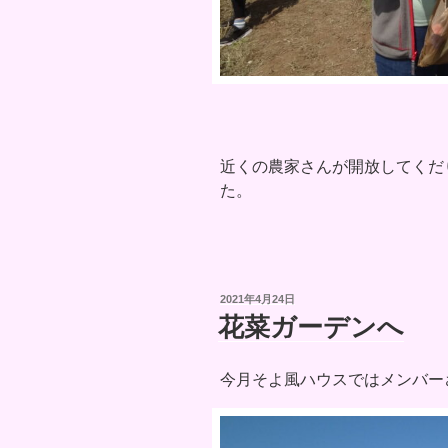
近くの農家さんが開放してくだ
た。
投
2021年4月24日
稿
花菜ガーデンへ
日:
今月そよ風ハウスではメンバー