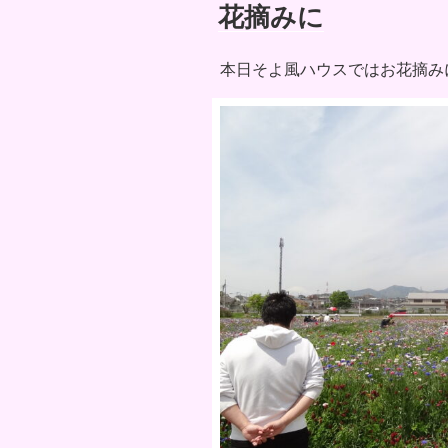
稿
花摘みに
日:
本日そよ風ハウスではお花摘み