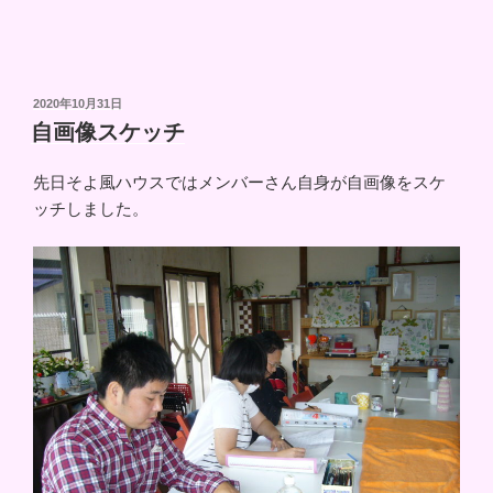
投
2020年10月31日
稿
自画像スケッチ
日:
先日そよ風ハウスではメンバーさん自身が自画像をスケ
ッチしました。