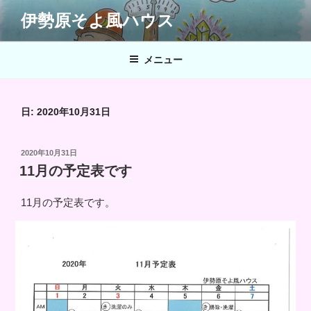
コ
伊勢原そよ風ハウス
ン
テ
ン
メニュー
ツ
へ
ス
日:
2020年10月31日
キ
ッ
投
2020年10月31日
プ
稿
11月の予定表です
日:
11月の予定表です。