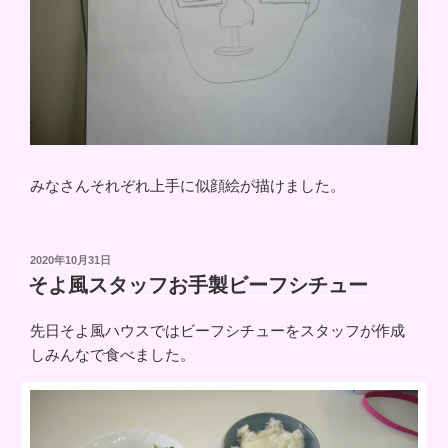
みなさんそれぞれ上手に似顔絵が描けました。
投
2020年10月31日
稿
そよ風スタッフお手製ビーフシチュー
日:
先日そよ風ハウスではビーフシチューをスタッフが作成
しみんなで食べました。