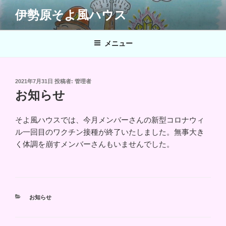
コ
伊勢原そよ風ハウス
ン
テ
ン
メニュー
ツ
へ
ス
投
2021年7月31日
投稿者:
管理者
キ
稿
お知らせ
日:
ッ
プ
そよ風ハウスでは、今月メンバーさんの新型コロナウィ
ル一回目のワクチン接種が終了いたしました。無事大き
く体調を崩すメンバーさんもいませんでした。
カ
お知らせ
テ
ゴ
リ