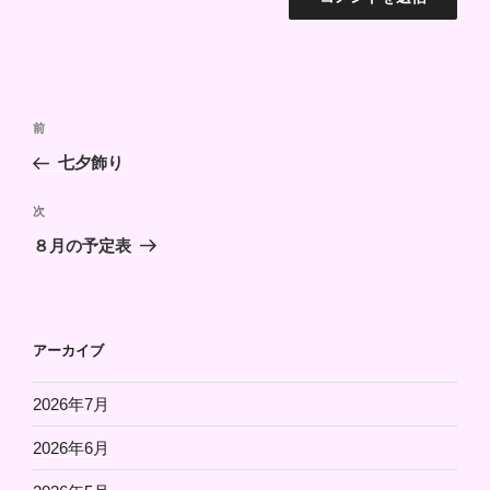
投
前
前
稿
の
七夕飾り
ナ
投
ビ
稿
次
次
ゲ
の
８月の予定表
投
ー
稿
シ
ョ
アーカイブ
ン
2026年7月
2026年6月