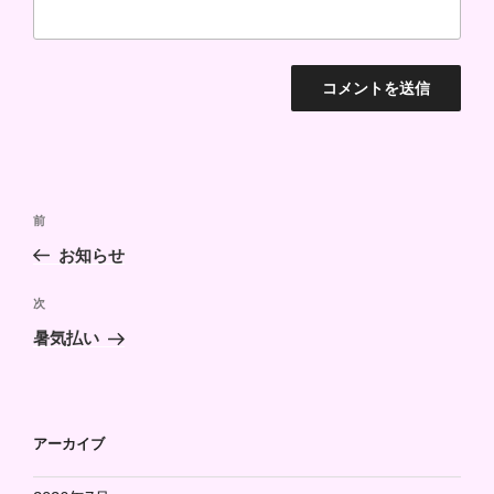
投
前
前
稿
の
お知らせ
ナ
投
ビ
稿
次
次
ゲ
の
暑気払い
投
ー
稿
シ
ョ
アーカイブ
ン