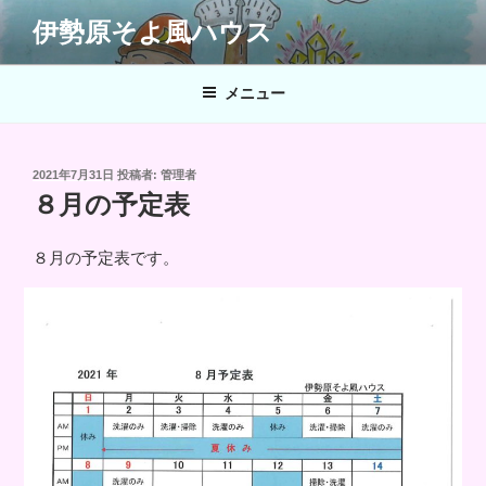
コ
伊勢原そよ風ハウス
ン
テ
ン
メニュー
ツ
へ
ス
投
2021年7月31日
投稿者:
管理者
キ
稿
８月の予定表
日:
ッ
プ
８月の予定表です。