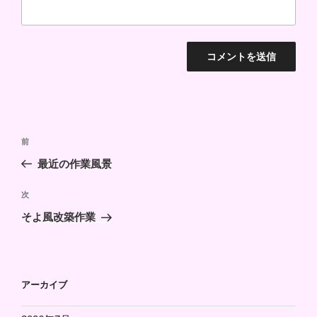
投
前
前
稿
の
最近の作業風景
ナ
投
ビ
稿
次
次
ゲ
の
そよ風改築作業
投
ー
稿
シ
ョ
アーカイブ
ン