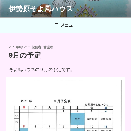
コ
伊勢原そよ風ハウス
ン
テ
ン
メニュー
ツ
へ
ス
投
2021年8月28日
投稿者:
管理者
キ
稿
9月の予定
日:
ッ
プ
そよ風ハウスの９月の予定です。