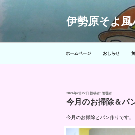
コ
ン
テ
伊勢原そよ風
ン
ツ
へ
ス
ホームページ
おしらせ
キ
ッ
プ
投
2024年2月27日
投稿者:
管理者
稿
今月のお掃除＆パ
日:
今月のお掃除とパン作りです。