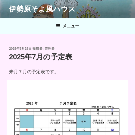
コ
伊勢原そよ風ハウス
ン
テ
ン
メニュー
ツ
へ
ス
投
2025年6月28日
投稿者:
管理者
キ
稿
2025年7月の予定表
日:
ッ
プ
来月７月の予定表です。