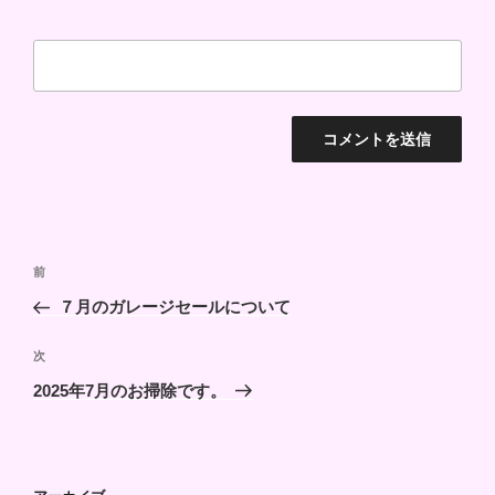
投
前
前
稿
の
７月のガレージセールについて
ナ
投
ビ
稿
次
次
ゲ
の
2025年7月のお掃除です。
投
ー
稿
シ
ョ