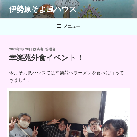
コ
伊勢原そよ風ハウス
ン
テ
ン
メニュー
ツ
へ
ス
投
2026年3月28日
投稿者:
管理者
キ
稿
幸楽苑外食イベント！
日:
ッ
プ
今月そよ風ハウスでは幸楽苑へラーメンを食べに行って
きました。