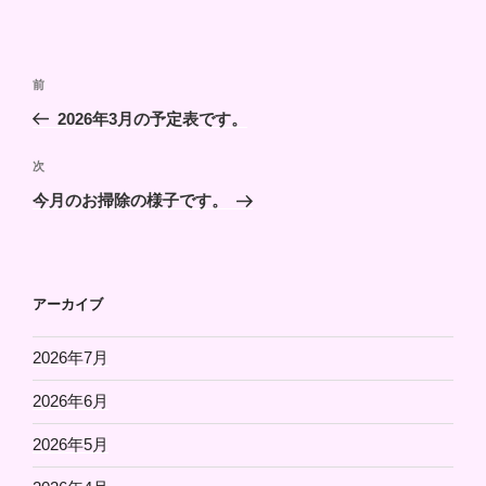
投
前
前
稿
の
2026年3月の予定表です。
ナ
投
ビ
稿
次
次
ゲ
の
今月のお掃除の様子です。
投
ー
稿
シ
ョ
アーカイブ
ン
2026年7月
2026年6月
2026年5月